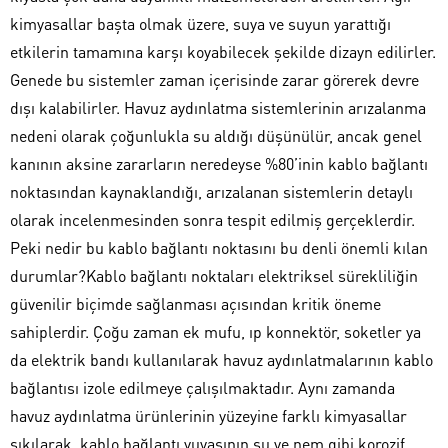
kimyasallar başta olmak üzere, suya ve suyun yarattığı
etkilerin tamamına karşı koyabilecek şekilde dizayn edilirler.
Genede bu sistemler zaman içerisinde zarar görerek devre
dışı kalabilirler. Havuz aydınlatma sistemlerinin arızalanma
nedeni olarak çoğunlukla su aldığı düşünülür, ancak genel
kanının aksine zararların neredeyse %80’inin kablo bağlantı
noktasından kaynaklandığı, arızalanan sistemlerin detaylı
olarak incelenmesinden sonra tespit edilmiş gerçeklerdir.
Peki nedir bu kablo bağlantı noktasını bu denli önemli kılan
durumlar?Kablo bağlantı noktaları elektriksel sürekliliğin
güvenilir biçimde sağlanması açısından kritik öneme
sahiplerdir. Çoğu zaman ek mufu, ıp konnektör, soketler ya
da elektrik bandı kullanılarak havuz aydınlatmalarının kablo
bağlantısı izole edilmeye çalışılmaktadır. Aynı zamanda
havuz aydınlatma ürünlerinin yüzeyine farklı kimyasallar
sıkılarak, kablo bağlantı yuvasının su ve nem gibi korozif