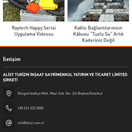
Raytech Happy Serisi
Kablo Bağlantılarınızın
Uygulama Videosu
Kâbusu “Tuzlu Su” Artık
Kaderiniz Değil
İletişim
ALİST TURİZM İNŞAAT GAYRİMENKUL YATIRIM VE TİCARET LİMİTED
ŞİRKETİ
Rüzgarlıbahçe Mah. Mazi Sok. No: 2/4 Beykoz/İstanbul
+90 216 322 5050
info@alist.com.tr