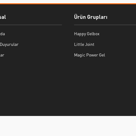
al
Ürün Grupları
zda
Happy Gelbox
 Duyurular
Little Joint
lar
Magic Power Gel