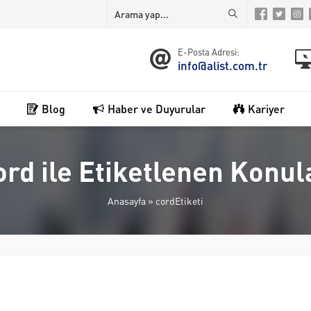
E-Posta Adresi:
info@alist.com.tr
Blog
Haber ve Duyurular
Kariyer
ord ile Etiketlenen Konul
Anasayfa
»
cordEtiketi