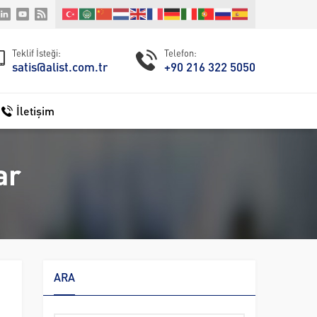
Teklif İsteği:
Telefon:
satis@alist.com.tr
+90 216 322 5050
İletişim
ar
ARA
Arama: