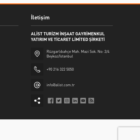
İletişim
ALİST TURİZM İNŞAAT GAYRİMENKUL
YATIRIM VE TİCARET LİMİTED ŞİRKETİ
Rüzgarlıbahçe Mah. Mazi Sok. No: 2/4
Beykoz/İstanbul
+90 216 322 5050
info@alist.com.tr