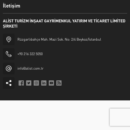
İletişim
ALİST TURİZM İNŞAAT GAYRİMENKUL YATIRIM VE TİCARET LİMİTED
ŞİRKETİ
Rüzgarlıbahçe Mah. Mazi Sok. No: 2/4 Beykoz/İstanbul
+90 216 322 5050
info@alist.com.tr