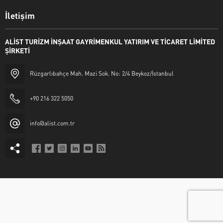
İletişim
ALİST TURİZM İNŞAAT GAYRİMENKUL YATIRIM VE TİCARET LİMİTED
ŞİRKETİ
Rüzgarlıbahçe Mah. Mazi Sok. No: 2/4 Beykoz/İstanbul
+90 216 322 5050
info@alist.com.tr