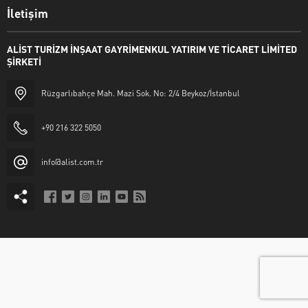
İletişim
ALİST TURİZM İNŞAAT GAYRİMENKUL YATIRIM VE TİCARET LİMİTED
ŞİRKETİ
Rüzgarlıbahçe Mah. Mazi Sok. No: 2/4 Beykoz/İstanbul
+90 216 322 5050
info@alist.com.tr