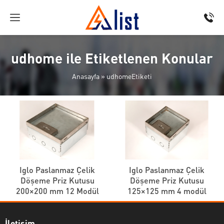
udhome ile Etiketlenen Konular
Anasayfa
»
udhomeEtiketi
Iglo Paslanmaz Çelik
Iglo Paslanmaz Çelik
Döşeme Priz Kutusu
Döşeme Priz Kutusu
200×200 mm 12 Modül
125×125 mm 4 modül
İletişim