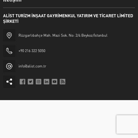
ALİST TURİZM İNŞAAT GAYRİMENKUL YATIRIM VE TİCARET LİMİTED
ŞİRKETİ
Rüzgarlıbahçe Mah. Mazi Sok. No: 2/4 Beykoz/İstanbul
+90 216 322 5050
info@alist.com.tr