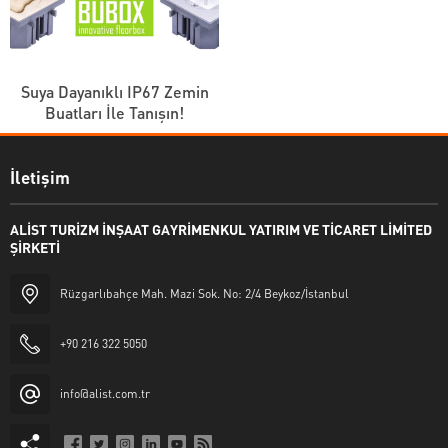
Suya Dayanıklı IP67 Zemin
Buatları İle Tanışın!
İletişim
ALİST TURİZM İNŞAAT GAYRİMENKUL YATIRIM VE TİCARET LİMİTED
ŞİRKETİ
Rüzgarlıbahçe Mah. Mazi Sok. No: 2/4 Beykoz/İstanbul
+90 216 322 5050
info@alist.com.tr