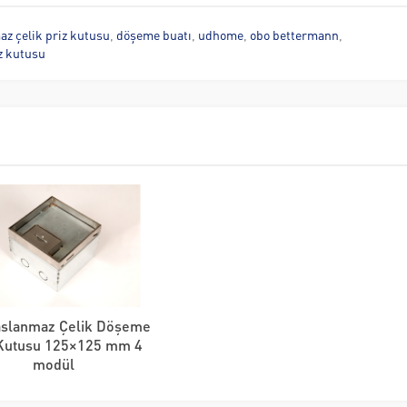
z çelik priz kutusu
,
döşeme buatı
,
udhome
,
obo bettermann
,
z kutusu
aslanmaz Çelik Döşeme
 Kutusu 125×125 mm 4
modül