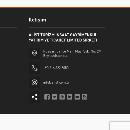
İletişim
ALİST TURİZM İNŞAAT GAYRİMENKUL
YATIRIM VE TİCARET LİMİTED ŞİRKETİ
Rüzgarlıbahçe Mah. Mazi Sok. No: 2/4
Beykoz/İstanbul
+90 216 322 5050
info@alist.com.tr