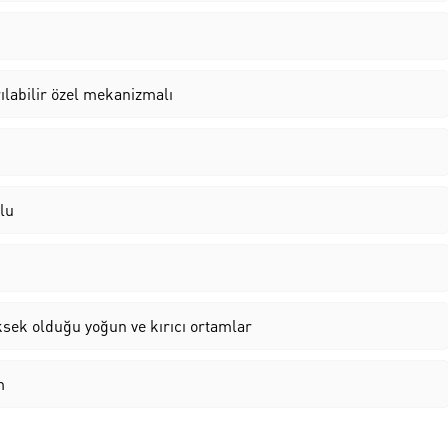
rılabilir özel mekanizmalı
lu
üksek olduğu yoğun ve kırıcı ortamlar
m