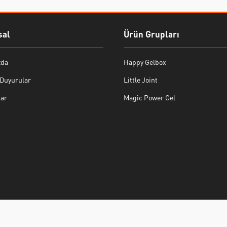
al
Ürün Grupları
zda
Happy Gelbox
 Duyurular
Little Joint
lar
Magic Power Gel