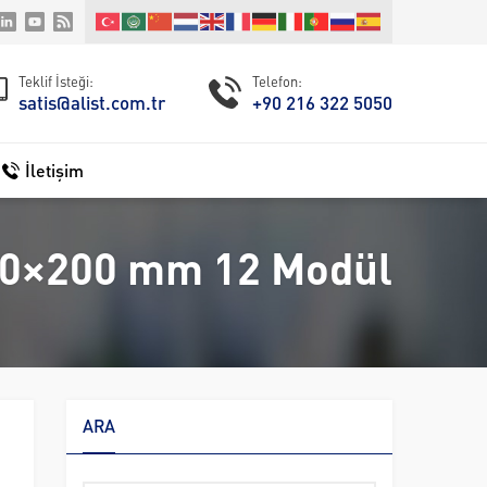
Teklif İsteği:
Telefon:
satis@alist.com.tr
+90 216 322 5050
İletişim
200×200 mm 12 Modül
ARA
Arama: