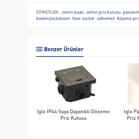
ETİKETLER:
zemin buatı
,
zemin priz kutusu
,
paslanma
bodensteckdosen
,
floor socket
,
udhome4
,
döşeme pri
Benzer Ürünler
Iglo IP44 Suya Dayanıklı Döşeme
Iglo P
Priz Kutusu
Priz