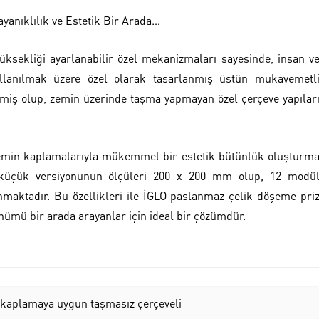
yanıklılık ve Estetik Bir Arada…
üksekliği ayarlanabilir özel mekanizmaları sayesinde, insan v
llanılmak üzere özel olarak tasarlanmış üstün mukavemetl
ilmiş olup, zemin üzerinde taşma yapmayan özel çerçeve yapılar
 zemin kaplamalarıyla mükemmel bir estetik bütünlük oluşturm
n küçük versiyonunun ölçüleri 200 x 200 mm olup, 12 modü
nmaktadır. Bu özellikleri ile İGLO paslanmaz çelik döşeme pri
nümü bir arada arayanlar için ideal bir çözümdür.
 kaplamaya uygun taşmasız çerçeveli