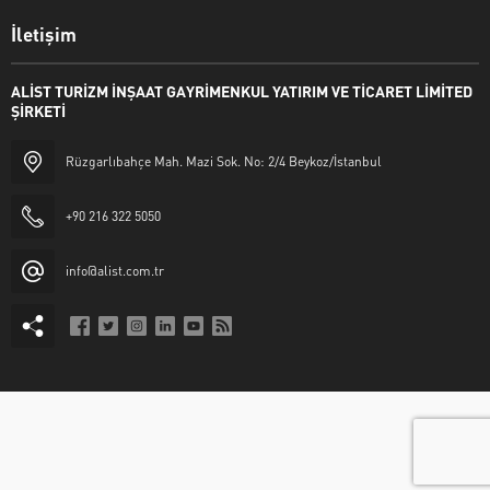
İletişim
ALİST TURİZM İNŞAAT GAYRİMENKUL YATIRIM VE TİCARET LİMİTED
ŞİRKETİ
Rüzgarlıbahçe Mah. Mazi Sok. No: 2/4 Beykoz/İstanbul
+90 216 322 5050
info@alist.com.tr